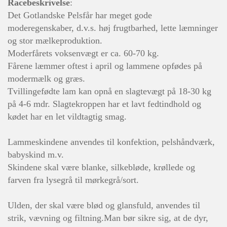
Racebeskrivelse
:
Det Gotlandske Pelsfår har meget gode
moderegenskaber, d.v.s. høj frugtbarhed, lette læmninger
og stor mælkeproduktion.
Moderfårets voksenvægt er ca. 60-70 kg.
Fårene læmmer oftest i april og lammene opfødes på
modermælk og græs.
Tvillingefødte lam kan opnå en slagtevægt på 18-30 kg
på 4-6 mdr. Slagtekroppen har et lavt fedtindhold og
kødet har en let vildtagtig smag.
Lammeskindene anvendes til konfektion, pelshåndværk,
babyskind m.v.
Skindene skal være blanke, silkebløde, krøllede og
farven fra lysegrå til mørkegrå/sort.
Ulden, der skal være blød og glansfuld, anvendes til
strik, vævning og filtning.
Man bør sikre sig, at de dyr,