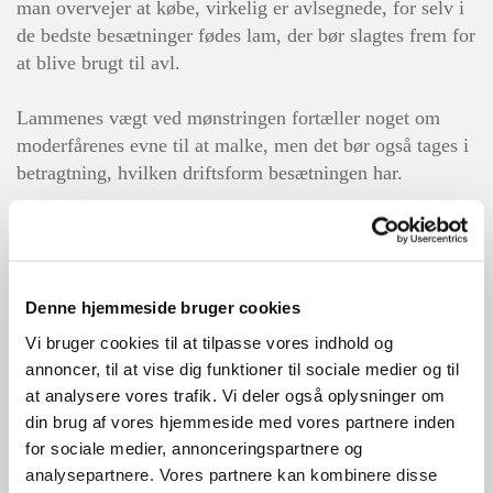
man overvejer at købe, virkelig er avlsegnede, for s
elv i
de bedste besætninger fødes lam, der bør slagtes frem for
at blive brugt til avl.
Lammenes vægt ved mønstringen fortæller noget om
moderfårenes evne til at malke, men det bør også tages i
betragtning, hvilken driftsform besætningen har.
Foreningen sender hvert år godkendte mønstrere ud på
gårdene. Der er også avlere, der selv mønstrer egne dyr.
Ved pelsmønstringen bedømmes lammenes pels i forhold
Denne hjemmeside bruger cookies
til: Farve, lok, pelshår, dækning og helhed.
Karakter gives fra 1-6, hvor 6 er bedst:
Vi bruger cookies til at tilpasse vores indhold og
Eks. 1: Farve 3, Lok 2, Pelshår 2, Tæthed 4, Helhed 2
annoncer, til at vise dig funktioner til sociale medier og til
Eks. 2: Farve 4, Lok 4, Pelshår 5, Tæthed 4, Helhed 4
at analysere vores trafik. Vi deler også oplysninger om
Helhed 1-2: Bør slagtes.
din brug af vores hjemmeside med vores partnere inden
Helhed 3-6: Et godt avlslam.
for sociale medier, annonceringspartnere og
analysepartnere. Vores partnere kan kombinere disse