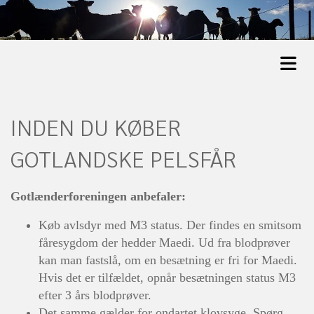
INDEN DU KØBER
GOTLANDSKE PELSFÅR
Gotlænderforeningen anbefaler:
Køb avlsdyr med M3 status. Der findes en smitsom
fåresygdom der hedder Maedi. Ud fra blodprøver
kan man fastslå, om en besætning er fri for Maedi.
Hvis det er tilfældet, opnår besætningen status M3
efter 3 års blodprøver.
Det samme gælder for ondartet klovsyge. Spørg