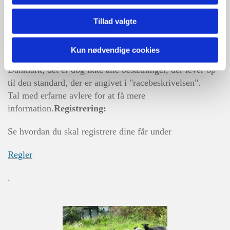
landets bedste avlsvæddere til den nye sæson. Nogle af
de bedste avlsvæddere sælges på auktion ved det årlige
Tillad valgte
træf.
Kun nødvendige cookies
Der findes mere end titusind Gotlandske Pelsfår i
Danmark, det er dog ikke alle besætninger, der lever op
til den standard, der er angivet i "racebeskrivelsen".
Tal med erfarne avlere for at få mere
information.
Registrering:
Se hvordan du skal registrere dine får under
Regler
.