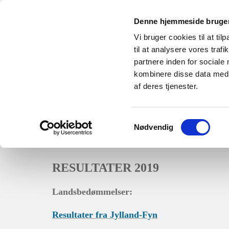
Denne hjemmeside bruger
Vi bruger cookies til at til
til at analysere vores tra
partnere inden for sociale
kombinere disse data med a
Forsiden
Organisation
Information
af deres tjenester.
Opskrifter
Miljø & Klima
Dansk Fåreav
Samtykkevalg
Nødvendig
RESULTATER 2019
Landsbedømmelser:
Resultater fra Jylland-Fyn