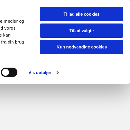
Tillad alle cookies
ale medier og
ed vores
Tillad valgte
re kan
fra din brug
Kun nødvendige cookies
er & Skemaer
Arkiv
Kontakt
Pjecer fra Dansk Fåreavl
Vis detaljer