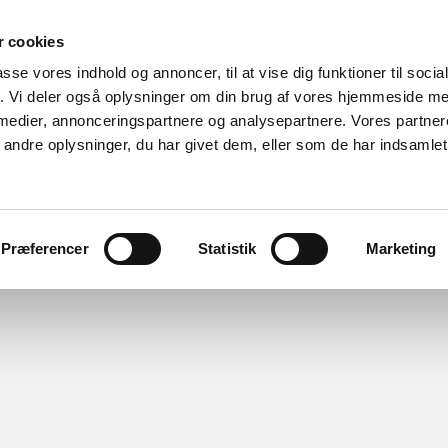
 cookies
passe vores indhold og annoncer, til at vise dig funktioner til soci
fik. Vi deler også oplysninger om din brug af vores hjemmeside m
 medier, annonceringspartnere og analysepartnere. Vores partne
ndre oplysninger, du har givet dem, eller som de har indsamlet 
Avlen
Bluetongue
Skind & Uld
Links
Regl
l
Kalender
Markedspladsen
Kun for medlemmer
Præferencer
Statistik
Marketing