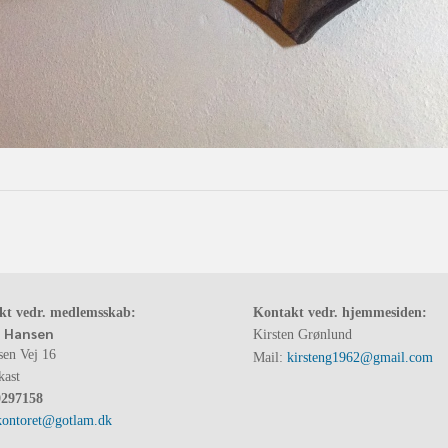
kt vedr. medlemsskab:
Kontakt vedr. hjemmesiden:
 Hansen
Kirsten Grønlund
sen Vej 16
Mail:
kirsteng1962@gmail.com
kast
0297158
kontoret@gotlam.dk