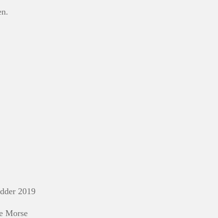
en.
ædder 2019
e Morse