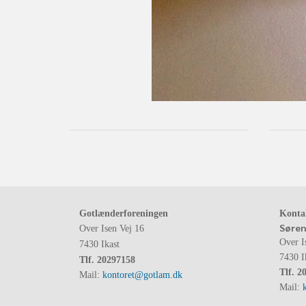
Gotlænderforeningen
Konta
Søren
Over Isen Vej 16
Over I
7430 Ikast
7430 I
Tlf.
20297158
Tlf.
2
Mail:
kontoret@gotlam.dk
Mail: