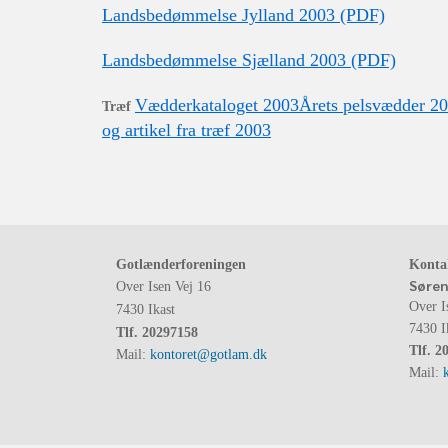
Landsbedømmelse Jylland 2003 (PDF)
Landsbedømmelse Sjælland 2003 (PDF)
Vædderkataloget 2003
Årets pelsvædder 2
Træf
og artikel fra træf 2003
Gotlænderforeningen
Konta
Søren
Over Isen Vej 16
Over I
7430 Ikast
7430 I
Tlf.
20297158
Tlf.
2
Mail:
kontoret@gotlam.dk
Mail: