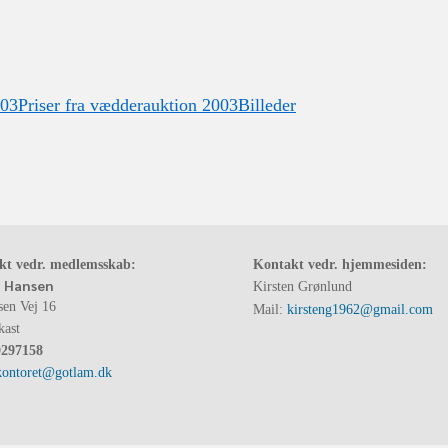
003
Priser fra vædderauktion 2003
Billeder
kt vedr. medlemsskab:
Kontakt vedr. hjemmesiden:
 Hansen
Kirsten Grønlund
sen Vej 16
Mail:
kirsteng1962@gmail.com
kast
0297158
kontoret@gotlam.dk