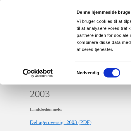
Denne hjemmeside bruger
Vi bruger cookies til at til
til at analysere vores tra
partnere inden for sociale
kombinere disse data med a
Forsiden
Organisation
Information
af deres tjenester.
Opskrifter
Miljø & Klima
Dansk Fåreav
Samtykkevalg
Nødvendig
2003
Landsbedømmelse
Deltageroversigt 2003 (PDF)