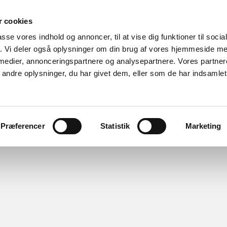
 cookies
passe vores indhold og annoncer, til at vise dig funktioner til soci
fik. Vi deler også oplysninger om din brug af vores hjemmeside m
 medier, annonceringspartnere og analysepartnere. Vores partne
ndre oplysninger, du har givet dem, eller som de har indsamlet 
Avlen
Bluetongue
Skind & Uld
Links
Regl
l
Kalender
Markedspladsen
Kun for medlemmer
Præferencer
Statistik
Marketing