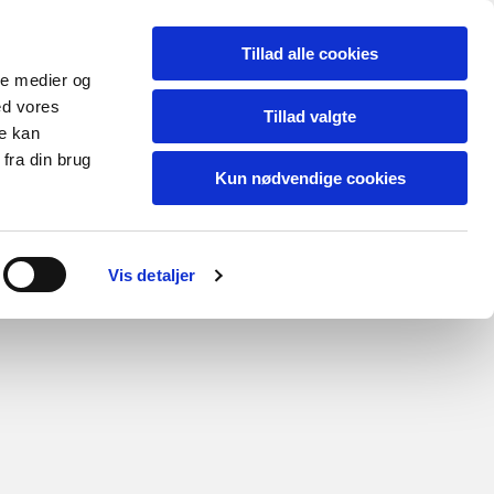
Tillad alle cookies
ale medier og
ed vores
Tillad valgte
re kan
fra din brug
Kun nødvendige cookies
er & Skemaer
Arkiv
Kontakt
Pjecer fra Dansk Fåreavl
Vis detaljer