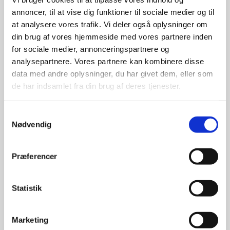
Resultater Jylland (over 4 i helhed)
annoncer, til at vise dig funktioner til sociale medier og til
at analysere vores trafik. Vi deler også oplysninger om
Resultater Sjælland (over 4 i helhed)
din brug af vores hjemmeside med vores partnere inden
for sociale medier, annonceringspartnere og
analysepartnere. Vores partnere kan kombinere disse
data med andre oplysninger, du har givet dem, eller som
Træf
de har indsamlet fra din brug af deres tjenester.
Vædderkataloget 2010
Samtykkevalg
Årets Pelsvædder
Nødvendig
Årets Kropsvædder
Præferencer
Årets Nedklippede
Statistik
Resultat af vædderauktion
Marketing