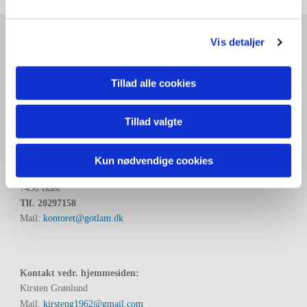
Vis detaljer
Gotlænderforeningen
Over Isen Vej 16
7430 Ikast
Tillad alle cookies
Tlf.
20297158
Mail:
kontoret@gotlam.dk
Tillad valgte
Kontakt vedr. medlemsskab:
Søren Hansen
Kun nødvendige cookies
Over Isen Vej 16
7430 Ikast
Tlf.
20297158
Mail:
kontoret@gotlam.dk
Kontakt vedr. hjemmesiden:
Kirsten Grønlund
Mail:
kirsteng1962@gmail.com