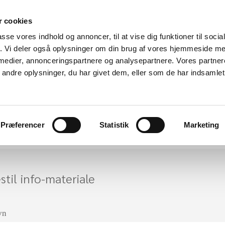
 cookies
passe vores indhold og annoncer, til at vise dig funktioner til soci
fik. Vi deler også oplysninger om din brug af vores hjemmeside m
 medier, annonceringspartnere og analysepartnere. Vores partne
ndre oplysninger, du har givet dem, eller som de har indsamlet 
Avlen
Bluetongue
Skind & Uld
Links
Regl
l
Kalender
Markedspladsen
Kun for medlemmer
Præferencer
Statistik
Marketing
stil info-materiale
vn