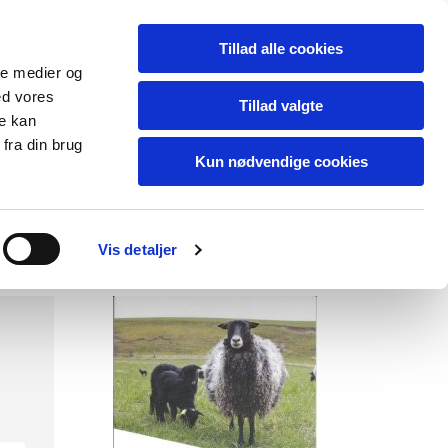
Tillad alle cookies
ale medier og
ed vores
Tillad valgte
re kan
fra din brug
Kun nødvendige cookies
er & Skemaer
Arkiv
Kontakt
Pjecer fra Dansk Fåreavl
Vis detaljer