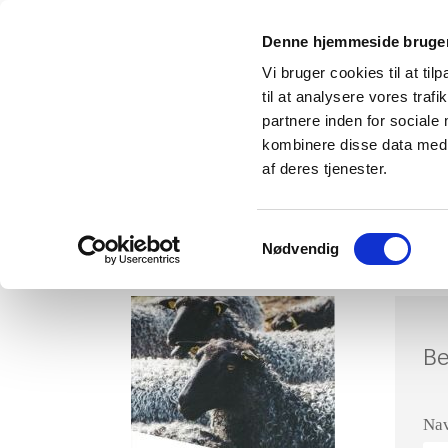
Denne hjemmeside bruger
Vi bruger cookies til at til
til at analysere vores tra
partnere inden for sociale
kombinere disse data med a
Forsiden
Organisation
Information
af deres tjenester.
Opskrifter
Miljø & Klima
Dansk Fåreav
Samtykkevalg
Nødvendig
Be
Na