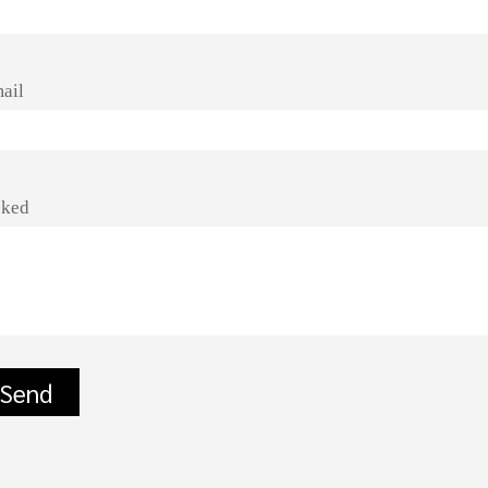
ail
sked