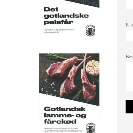
E-m
Be