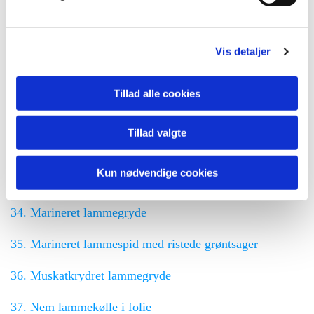
29. Lammeragout med timian
Vis detaljer
30. Lammeskiver med timian
31. Lamme- og abrikosspid
Tillad alle cookies
Tillad valgte
32. Lammesteg med timiankartofler og ratatoulle
Kun nødvendige cookies
33. Letsprængt lammesteg
34. Marineret lammegryde
35. Marineret lammespid med ristede grøntsager
36. Muskatkrydret lammegryde
37. Nem lammekølle i folie