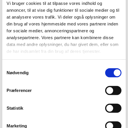
Vi bruger cookies til at tilpasse vores indhold og
19. Lammegryde med kantareller
annoncer, til at vise dig funktioner til sociale medier og til
at analysere vores trafik. Vi deler også oplysninger om
20. Lammegryde med karry
din brug af vores hjemmeside med vores partnere inden
for sociale medier, annonceringspartnere og
21. Lammegryde speciel
analysepartnere. Vores partnere kan kombinere disse
data med andre oplysninger, du har givet dem, eller som
22. Lam i kål
de har indsamlet fra din brug af deres tjenester.
23. Lammekarbonader
Samtykkevalg
Nødvendig
24. Lammekrebinetter med aubergine
25. Lammekoteletter med peberfrugtsauce
Præferencer
26. Lammekoteletter med champignon
Statistik
27. Lammekølle provencale
28. Lammelabskovs
Marketing