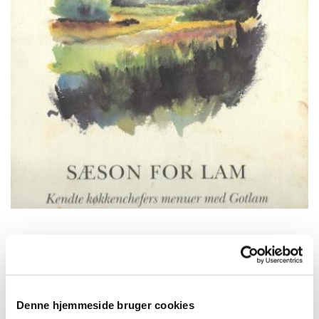
16. Lam i fad
17. Lam i kål
Denne hjemmeside bruger cookies
18. Lammefars med grøntsager