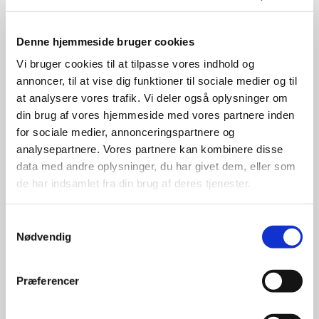
Denne hjemmeside bruger cookies
Vi bruger cookies til at tilpasse vores indhold og
annoncer, til at vise dig funktioner til sociale medier og til
at analysere vores trafik. Vi deler også oplysninger om
din brug af vores hjemmeside med vores partnere inden
for sociale medier, annonceringspartnere og
analysepartnere. Vores partnere kan kombinere disse
data med andre oplysninger, du har givet dem, eller som
de har indsamlet fra din brug af deres tjenester.
Samtykkevalg
Årets pelsvædder 2019
Nødvendig
109767-19.588, Adamsminde Josef
Præferencer
Avler: Esben Lyngsaa Madsen.