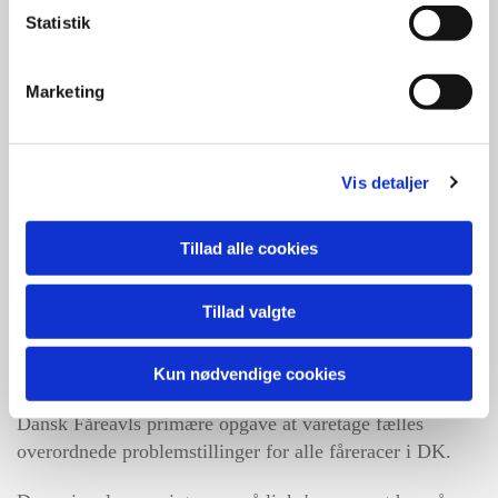
få en snak om glæden ved at holde får, de mange
Statistik
forskellige racer og deres egenskaber.
Marketing
Vis detaljer
Tillad alle cookies
Tillad valgte
Fårets dag holdes af det nye Dansk Fåreavl, som nu er en
Kun nødvendige cookies
brancheforening for 15 race- og regionale fåreforeninger.
Dansk Fåreavls primære opgave at varetage fælles
overordnede problemstillinger for alle fåreracer i DK.