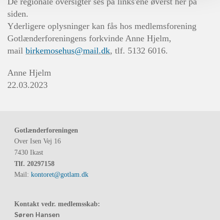
De regionale oversigter ses på links'ene øverst her på
siden.
Yderligere oplysninger kan fås hos medlemsforening
Gotlænderforeningens forkvinde Anne Hjelm,
mail
birkemosehus@mail.dk
, tlf. 5132 6016.
Anne Hjelm
22.03.2023
Gotlænderforeningen
Over Isen Vej 16
7430 Ikast
Tlf.
20297158
Mail:
kontoret@gotlam.dk
Kontakt vedr. medlemsskab:
Søren Hansen