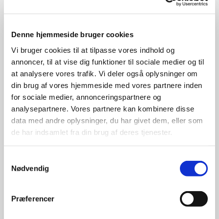
for at opleve en fårebesætning og se de små lam hoppe
omkring. Hvem bliver ikke glad af at se dikkende haler
på lam der dier og høre lam og får, der kalder på
Denne hjemmeside bruger cookies
hinanden?
Vi bruger cookies til at tilpasse vores indhold og
Børnene har desuden mulighed for at klappe tamme dyr,
annoncer, til at vise dig funktioner til sociale medier og til
og alle kan nyde den omgivende natur. Nogle steder er
at analysere vores trafik. Vi deler også oplysninger om
det også muligt at se andre husdyr, som ponyer, heste,
din brug af vores hjemmeside med vores partnere inden
høns, kaniner, marsvin og hængebugsvin.
for sociale medier, annonceringspartnere og
analysepartnere. Vores partnere kan kombinere disse
Uld, pels og pølser
data med andre oplysninger, du har givet dem, eller som
På nogle af gårdene er der mulighed for at opleve
de har indsamlet fra din brug af deres tjenester.
forskellige aktiviteter som hyrdehundeopvisning,
pilefletning, eller demonstration af spinding og filtning.
Samtykkevalg
Rigtig mange steder byder man på smagsprøver af fåre-
Nødvendig
og lammekød. Mange gårde har salg af uld- og
skindprodukter samt spegepølser fra egen produktion.
Præferencer
Hvis man går med tanker om selv at holde får, så kan
man blive inspireret og samtidig benytte lejligheden til at