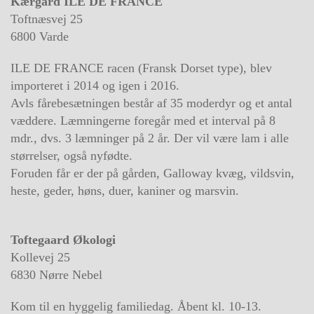
Kærgård ILE DE FRANCE
Toftnæsvej 25
6800 Varde
ILE DE FRANCE racen (Fransk Dorset type), blev
importeret i 2014 og igen i 2016.
Avls fårebesætningen består af 35 moderdyr og et antal
væddere. Læmningerne foregår med et
interval på 8
mdr., dvs. 3 læmninger på 2 år. Der vil være lam i alle
størrelser, også nyfødte.
Foruden får er der på gården, Galloway kvæg, vildsvin,
heste, geder, høns, duer, kaniner og marsvin.
Toftegaard Økologi
Kollevej 25
6830 Nørre Nebel
Kom til en hyggelig familiedag. Åbent kl. 10-13.