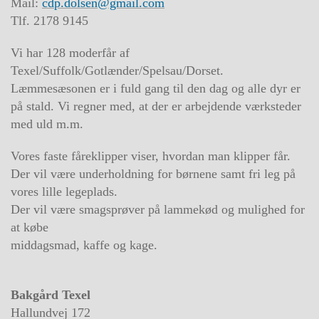
Mail:
cdp.dolsen@gmail.com
Tlf. 2178 9145
Vi har 128 moderfår af
Texel/Suffolk/Gotlænder/Spelsau/Dorset.
Læmmesæsonen er i fuld gang til den dag og alle dyr er
på stald. Vi regner med, at der er arbejdende værksteder
med uld m.m.
Vores faste fåreklipper viser, hvordan man klipper får.
Der vil være underholdning for børnene samt fri leg på
vores lille legeplads.
Der vil være smagsprøver på lammekød og mulighed for
at købe
middagsmad, kaffe og kage.
Bakgård Texel
Hallundvej 172