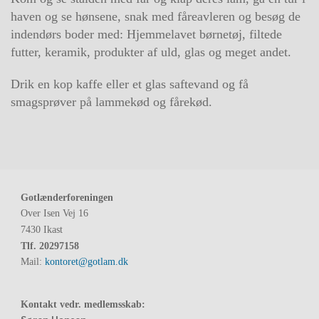
haven og se hønsene, snak med
fåreavleren og besøg de
indendørs boder med: Hjemmelavet børnetøj, filtede
futter, keramik, pr
odukter af uld, glas og meget andet.
Drik en kop kaffe eller et glas saftevand og få
smagsprøver på lammekød og fårekød.
Gotlænderforeningen
Over Isen Vej 16
7430 Ikast
Tlf.
20297158
Mail:
kontoret@gotlam.dk
Kontakt vedr. medlemsskab: