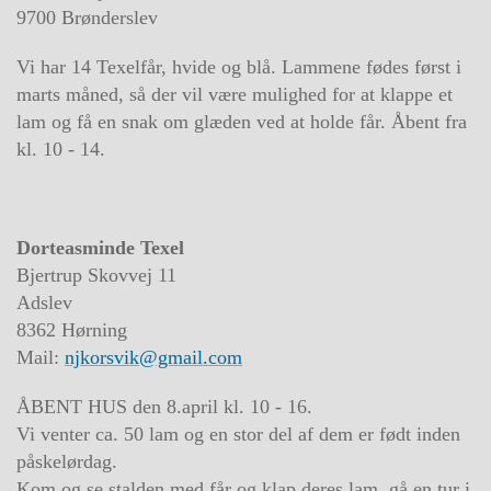
9700 Brønderslev
Vi har 14 Texelfår, hvide og blå. Lammene fødes først i
marts måned, så der vil være mulighed for at klappe et
lam og få en snak om glæden ved at holde får. Åbent fra
kl. 10 - 14.
Dorteasminde Texel
Bjertrup Skovvej 11
Adslev
8362 Hørning
Mail:
njkorsvik@gmail.com
ÅBENT HUS den 8.april kl. 10 - 16.
Vi venter ca. 50 lam og en stor del af dem er født inden
påskelørdag.
Kom og se stalden med får og klap deres lam, gå en tur i