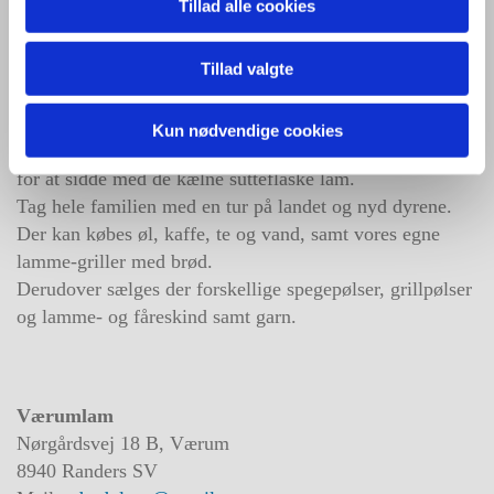
Tillad alle cookies
8654 Bryrup
Mail:
mail@vradsgaarde.dk
Tlf.: 6162 8773
Tillad valgte
Kom og se 450 får på stald og godt 600 lam, som alle er
født inden for de sidste 2 måneder.
Kun nødvendige cookies
Der vises rundt i stalden hele dagen og der er mulighed
for at sidde med de kælne sutteflaske lam.
Tag hele familien med en tur på landet og nyd dyrene.
Der kan købes øl, kaffe, te og vand, samt vores egne
lamme-griller med brød.
Derudover sælges der forskellige spegepølser, grillpølser
og lamme- og fåreskind samt garn.
Værumlam
Nørgårdsvej 18 B, Værum
8940 Randers SV