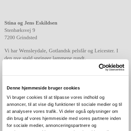
Stina og Jens Eskildsen
Stenbæksvej 9
7200 Grindsted
Vi har Wensleydale, Gotlandsk pelsfår og Leicester. I
den nye stald springer lammene rundt.
Gårdbutikken har åbent for salg af plantefarvet garn og
skind.
Der kan også købes kaffe, saft og kage. Åbent kl. 10-13.
Denne hjemmeside bruger cookies
Vi bruger cookies til at tilpasse vores indhold og
Thy Lam
annoncer, til at vise dig funktioner til sociale medier og til
Oddesundvej 105
at analysere vores trafik. Vi deler også oplysninger om
Skjoldborg
din brug af vores hjemmeside med vores partnere inden
7752 Snedsted
for sociale medier, annonceringspartnere og
Hjemmeside:
https://www.thylam.dk