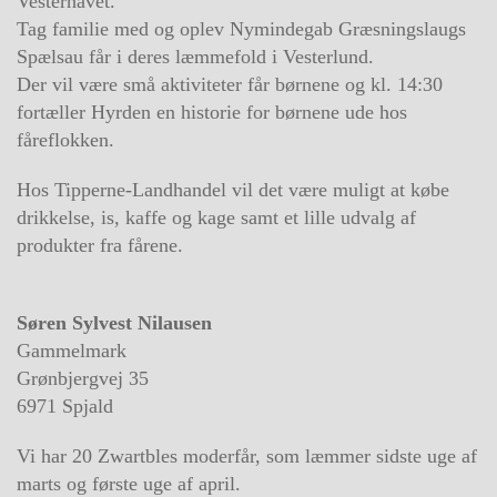
Vesterhavet.
Tag familie med og oplev Nymindegab Græsningslaugs
Spælsau får i deres læmmefold i Vesterlund.
Der vil være små aktiviteter får børnene og kl. 14:30
fortæller Hyrden en historie for børnene ude hos
fåreflokken.
Hos Tipperne-Landhandel vil det være muligt at købe
drikkelse, is, kaffe og kage samt et lille udvalg af
produkter fra fårene.
Søren Sylvest Nilausen
Gammelmark
Grønbjergvej 35
6971 Spjald
Vi har 20 Zwartbles moderfår, som læmmer sidste uge af
marts og første uge af april.